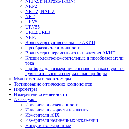
NRP-Z и NRPхxS/T/A(N)
NRP2
NRT-Z, NAP-Z
NRT
URV5
URV55
URE2,URE3
NRPC
Вольтметры универсальные АКИП
Преобразователи мощности
Вольтметры переменного напряжения АКИП
Клещи электроизмерительные и преобразователи
тока
Приборы для измерения сигналов низкого уровня,
чувствительные и специальные приборы
Мультиметры и частотомеры
Тестирование оптических компонентов
Пирометры
Измерители освещенности
Аксессуары
Измерители освещенности
Измерители скорости вращения
Измерители АЧХ
Измерители нелинейных искажений
Нагрузки электронные