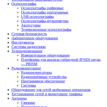
Осциллографы
Осциллографы цифровые
Осциллографы портативные
USB-осциллографы
Осциллографы-мультиметры
Аксессуары
Телевизионные осциллографы
Сетевая безопасность
Лабораторное оборудование
Инструменты
Системы радиосвязи
Телерадиовещание
Измерительное оборудование
Платформа для анализа гибридной IP/SDI среды
— PRISM
Радиомониторинг
Радиопеленгаторы
Радиоприёмные устройства
Программное обеспечение
Системы
Оборудование для сетей мобильных операторов
Тестирование сетей и мониторинг трафика
Антенны
Связные
Измерительные