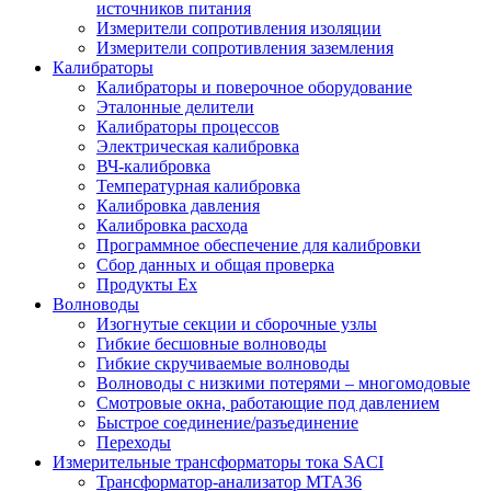
источников питания
Измерители сопротивления изоляции
Измерители сопротивления заземления
Калибраторы
Калибраторы и поверочное оборудование
Эталонные делители
Калибраторы процессов
Электрическая калибровка
ВЧ-калибровка
Температурная калибровка
Калибровка давления
Калибровка расхода
Программное обеспечение для калибровки
Сбор данных и общая проверка
Продукты Ex
Волноводы
Изогнутые секции и сборочные узлы
Гибкие бесшовные волноводы
Гибкие скручиваемые волноводы
Волноводы с низкими потерями – многомодовые
Смотровые окна, работающие под давлением
Быстрое соединение/разъединение
Переходы
Измерительные трансформаторы тока SACI
Трансформатор-анализатор MTA36