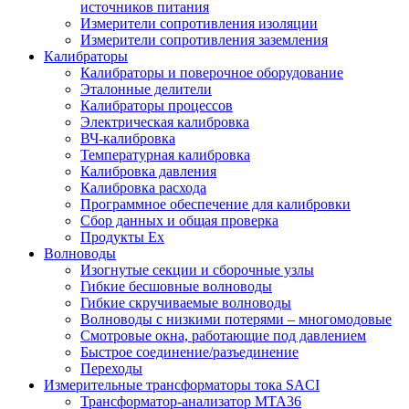
источников питания
Измерители сопротивления изоляции
Измерители сопротивления заземления
Калибраторы
Калибраторы и поверочное оборудование
Эталонные делители
Калибраторы процессов
Электрическая калибровка
ВЧ-калибровка
Температурная калибровка
Калибровка давления
Калибровка расхода
Программное обеспечение для калибровки
Сбор данных и общая проверка
Продукты Ex
Волноводы
Изогнутые секции и сборочные узлы
Гибкие бесшовные волноводы
Гибкие скручиваемые волноводы
Волноводы с низкими потерями – многомодовые
Смотровые окна, работающие под давлением
Быстрое соединение/разъединение
Переходы
Измерительные трансформаторы тока SACI
Трансформатор-анализатор MTA36