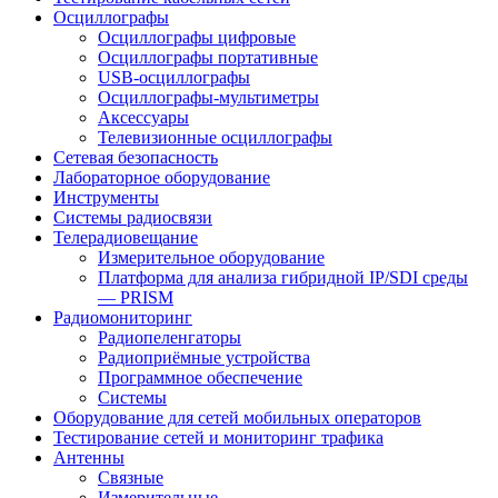
Осциллографы
Осциллографы цифровые
Осциллографы портативные
USB-осциллографы
Осциллографы-мультиметры
Аксессуары
Телевизионные осциллографы
Сетевая безопасность
Лабораторное оборудование
Инструменты
Системы радиосвязи
Телерадиовещание
Измерительное оборудование
Платформа для анализа гибридной IP/SDI среды
— PRISM
Радиомониторинг
Радиопеленгаторы
Радиоприёмные устройства
Программное обеспечение
Системы
Оборудование для сетей мобильных операторов
Тестирование сетей и мониторинг трафика
Антенны
Связные
Измерительные