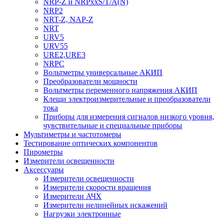
NRP-Z и NRPхxS/T/A(N)
NRP2
NRT-Z, NAP-Z
NRT
URV5
URV55
URE2,URE3
NRPC
Вольтметры универсальные АКИП
Преобразователи мощности
Вольтметры переменного напряжения АКИП
Клещи электроизмерительные и преобразователи
тока
Приборы для измерения сигналов низкого уровня,
чувствительные и специальные приборы
Мультиметры и частотомеры
Тестирование оптических компонентов
Пирометры
Измерители освещенности
Аксессуары
Измерители освещенности
Измерители скорости вращения
Измерители АЧХ
Измерители нелинейных искажений
Нагрузки электронные