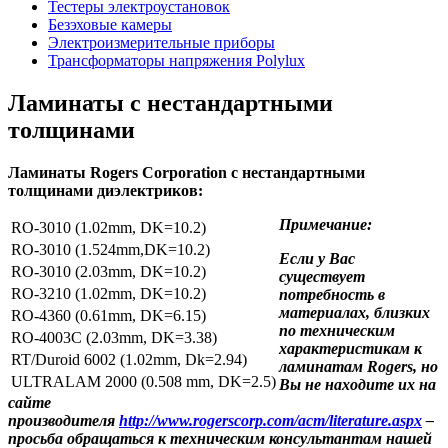
Тестеры электроустановок
Безэховые камеры
Электроизмерительные приборы
Трансформаторы напряжения Polylux
Ламинаты с нестандартными
толщинами
Ламинаты Rogers Corporation с нестандартными
толщинами диэлектриков:
Примечание:
RO-3010 (1.02mm, DK=10.2)
RO-3010 (1.524mm,DK=10.2)
Если у Вас
RO-3010 (2.03mm, DK=10.2)
существует
RO-3210 (1.02mm, DK=10.2)
потребность в
материалах, близких
RO-4360 (0.61mm, DK=6.15)
по техническим
RO-4003C (2.03mm, DK=3.38)
характеристикам к
RT/Duroid 6002 (1.02mm, Dk=2.94)
ламинатам
Rogers
, но
ULTRALAM 2000 (0.508 mm, DK=2.5)
Вы не находите их на
сайте
производителя
http://www.rogerscorp.com/acm/literature.aspx
–
просьба обращаться к техническим консультантам нашей