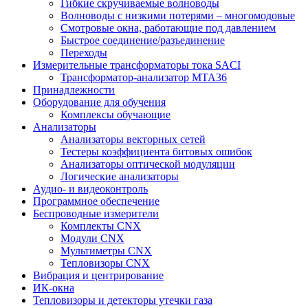
Гибкие скручиваемые волноводы
Волноводы с низкими потерями – многомодовые
Смотровые окна, работающие под давлением
Быстрое соединение/разъединение
Переходы
Измерительные трансформаторы тока SACI
Трансформатор-анализатор MTA36
Принадлежности
Оборудование для обучения
Комплексы обучающие
Анализаторы
Анализаторы векторных сетей
Тестеры коэффициента битовых ошибок
Анализаторы оптической модуляции
Логические анализаторы
Аудио- и видеоконтроль
Программное обеспечение
Беспроводные измерители
Комплекты CNX
Модули CNX
Мультиметры CNX
Тепловизоры CNX
Вибрация и центрирование
ИК-окна
Тепловизоры и детекторы утечки газа