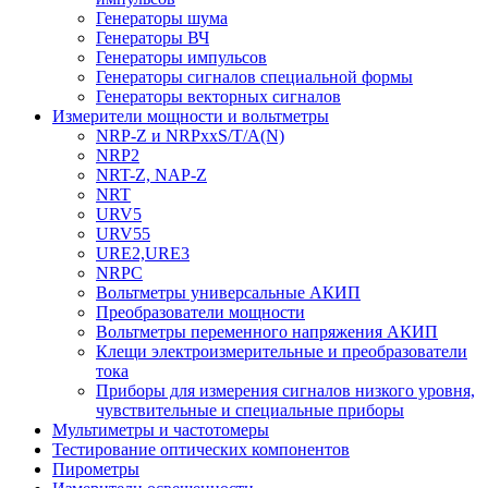
Генераторы шума
Генераторы ВЧ
Генераторы импульсов
Генераторы сигналов специальной формы
Генераторы векторных сигналов
Измерители мощности и вольтметры
NRP-Z и NRPхxS/T/A(N)
NRP2
NRT-Z, NAP-Z
NRT
URV5
URV55
URE2,URE3
NRPC
Вольтметры универсальные АКИП
Преобразователи мощности
Вольтметры переменного напряжения АКИП
Клещи электроизмерительные и преобразователи
тока
Приборы для измерения сигналов низкого уровня,
чувствительные и специальные приборы
Мультиметры и частотомеры
Тестирование оптических компонентов
Пирометры