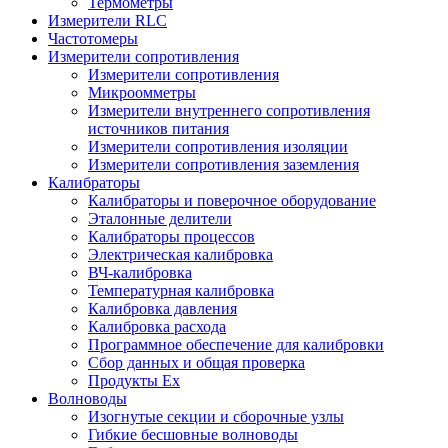
Термометры
Измерители RLC
Частотомеры
Измерители сопротивления
Измерители сопротивления
Микроомметры
Измерители внутреннего сопротивления
источников питания
Измерители сопротивления изоляции
Измерители сопротивления заземления
Калибраторы
Калибраторы и поверочное оборудование
Эталонные делители
Калибраторы процессов
Электрическая калибровка
ВЧ-калибровка
Температурная калибровка
Калибровка давления
Калибровка расхода
Программное обеспечение для калибровки
Сбор данных и общая проверка
Продукты Ex
Волноводы
Изогнутые секции и сборочные узлы
Гибкие бесшовные волноводы