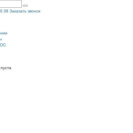
80 38
Заказать звонок
ании
ы
ЭОС
 пуста