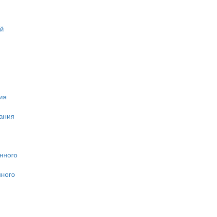
ей
ия
ания
нного
нного