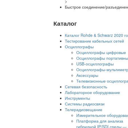
>
Быстрое соединение/разъедине
Каталог
Каталог Rohde & Schwarz 2020 г
Тестирование кабельных сетей
Осциллографы
Осциллографы цифровые
Осциллографы портативн
USB-осциллографы
Осциллографы-мультимет
Аксессуары
Телевизионные осциллог
Сетевая безопасность
Лабораторное оборудование
Инструменты
Системы радиосвязи
Телерадиовещание
Измерительное оборудова
Платформа для анализа
гибридной IP/SDI среды —