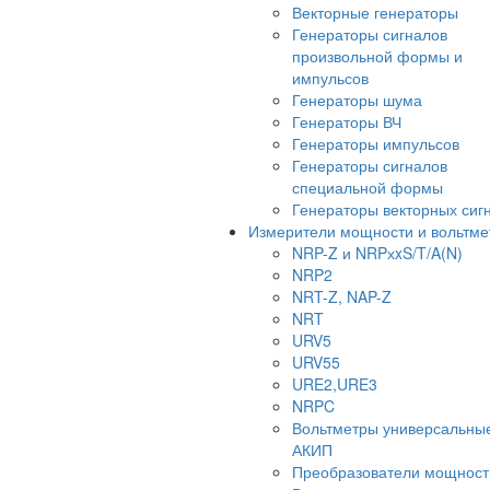
Векторные генераторы
Генераторы сигналов
произвольной формы и
импульсов
Генераторы шума
Генераторы ВЧ
Генераторы импульсов
Генераторы сигналов
специальной формы
Генераторы векторных сиг
Измерители мощности и вольтм
NRP-Z и NRPхxS/T/A(N)
NRP2
NRT-Z, NAP-Z
NRT
URV5
URV55
URE2,URE3
NRPC
Вольтметры универсальны
АКИП
Преобразователи мощност