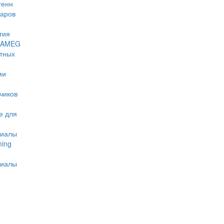
тенн
даров
тия
HAMEG
тных
ми
чиков
е для
риалы
ming
риалы
d