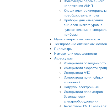
Вольтметры переменного
напряжения АКИП
Клещи электроизмеритель
преобразователи тока
Приборы для измерения
сигналов низкого уровня,
чувствительные и специал
приборы
Мультиметры и частотомеры
Тестирование оптических компо
Пирометры
Измерители освещенности
Аксессуары
Измерители освещенности
Измерители скорости вра
Измерители АЧХ
Измерители нелинейных
искажений
Нагрузки электронные
Измерители параметров
безопасности
электрооборудования
Аксессуары ВЧ, СВЧ-диапа