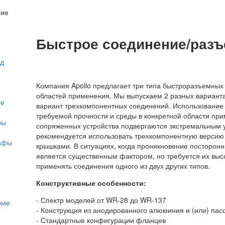
ние
Быстрое соединение/раз
од
Компания Apollo предлагает три типа быстроразъемных
областей применения. Мы выпускаем 2 разных вариант
ые
вариант трехкомпонентных соединений. Использование к
требуемой прочности и среды в конкретной области прим
ры
сопряженных устройства подвергаются экстремальным
рекомендуется использовать трехкомпонентную верси
рафы
крышками. В ситуациях, когда проникновение посторонн
является существенным фактором, но требуется их выс
применять соединения одного из двух других типов.
Конструктивные особенности:
- Спектр моделей от WR-28 до WR-137
ние
- Конструкция из анодированного алюминия и (или) пас
- Стандартные конфигурации фланцев