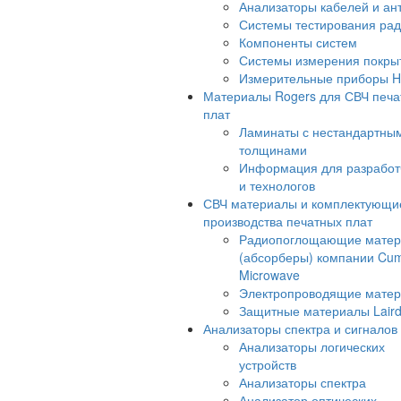
Анализаторы кабелей и ан
Системы тестирования ра
Компоненты систем
Системы измерения покры
Измерительные приборы 
Материалы Rogers для СВЧ печа
плат
Ламинаты с нестандартны
толщинами
Информация для разработ
и технологов
СВЧ материалы и комплектующи
производства печатных плат
Радиопоглощающие мате
(абсорберы) компании Cu
Microwave
Электропроводящие мате
Защитные материалы Lair
Анализаторы спектра и сигналов
Анализаторы логических
устройств
Анализаторы спектра
Анализатор оптических