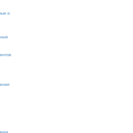
ные и
ьные
нентов
щения
зона