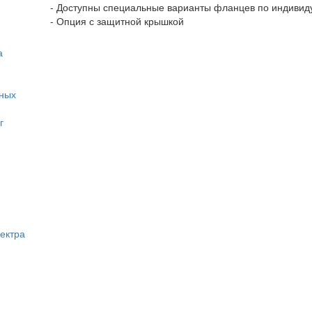
- Доступны специальные варианты фланцев по индивид
- Опция с защитной крышкой
а
ьных
г
ектра