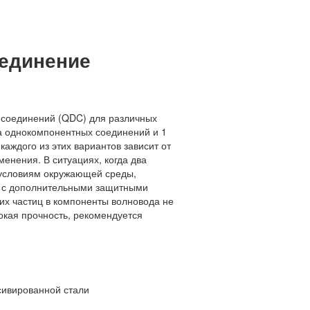
ъединение
 соединений (QDC) для различных
а однокомпонентных соединений и 1
аждого из этих вариантов зависит от
енения. В ситуациях, когда два
 условиям окружающей среды,
ю с дополнительными защитными
их частиц в компоненты волновода не
окая прочность, рекомендуется
сивированной стали